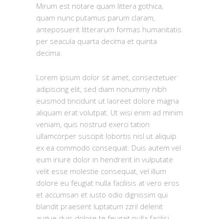
Mirum est notare quam littera gothica,
quam nunc putamus parum claram,
anteposuerit litterarum formas humanitatis
per seacula quarta decima et quinta
decima.
Lorem ipsum dolor sit amet, consectetuer
adipiscing elit, sed diam nonummy nibh
euismod tincidunt ut laoreet dolore magna
aliquam erat volutpat. Ut wisi enim ad minim
veniam, quis nostrud exerci tation
ullamcorper suscipit lobortis nisl ut aliquip
ex ea commodo consequat. Duis autem vel
eum iriure dolor in hendrerit in vulputate
velit esse molestie consequat, vel illum
dolore eu feugiat nulla facilisis at vero eros
et accumsan et iusto odio dignissim qui
blandit praesent luptatum zzril delenit
augue duis dolore te feugait nulla facilisi.