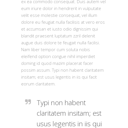
ex ea commodo consequat. Duis autem vel
eum iriure dolor in hendrerit in vulputate
velit esse molestie consequat, vel illum
dolore eu feugiat nulla facilisis at vero eros
et accumsan et iusto odio dignissim qui
blandit praesent luptatum zzril delenit
augue duis dolore te feugait nulla facilisi.
Nam liber tempor cum soluta nobis
eleifend option congue nihil imperdiet
doming id quod mazim placerat facer
possim assum. Typi non habent claritatem
insitam; est usus legentis in iis qui facit
eorum claritatem.
Typi non habent
claritatem insitam; est
usus legentis in iis qui