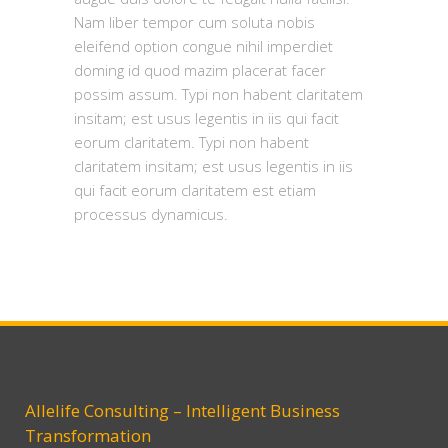
Nam liber tempor cum soluta nobis
eleifend option congue nihil imperdiet
doming id quod mazim placerat facer
possim assum. Typi non habent claritatem
insitam; est usus legentis in iis qui facit
eorum claritatem. Typi non habent
claritatem insitam; est usus legentis in iis
qui facit eorum claritatem est etiam
processus dynamicus.
Allelife Consulting – Intelligent Business
Transformation