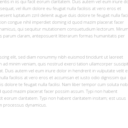
ntis in iis qui facit eorum claritatem. Duis autem vel eum iriure d
equat, vel illum dolore eu feugiat nulla facilisis at vero eros et
sent luptatum zzril delenit augue duis dolore te feugait nulla facil
ion congue nihil imperdiet doming id quod mazim placerat facer
ynamicus, qui sequitur mutationem consuetudium lectorum. Mirum
s parum claram, anteposuerit litterarum formas humanitatis per
scing elit, sed diam nonummy nibh euismod tincidunt ut laoreet
m ad minim veniam, quis nostrud exerci tation ullamcorper suscipi
. Duis autem vel eum iriure dolor in hendrerit in vulputate velit 
ulla facilisis at vero eros et accumsan et iusto odio dignissim qui
s dolore te feugait nulla facilisi. Nam liber tempor cum soluta nob
id quod mazim placerat facer possim assum. Typi non habent
facit eorum claritatem. Typi non habent claritatem insitam; est usus
tiam processus dynamicus.